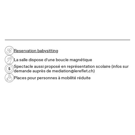
Reservation babysitting
La salle dispose d’une boucle magnétique
Spectacle aussi proposé en représentation scolaire (infos sur
demande auprès de mediation@lereflet.ch)
Places pour personnes à mobilité réduite
SAM. 20 FÉVRIER 2027
→
17:00
TARIF UNIQUE : 15.-