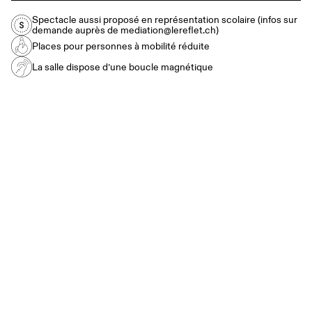
Spectacle aussi proposé en représentation scolaire (infos sur
demande auprès de mediation@lereflet.ch)
Places pour personnes à mobilité réduite
La salle dispose d’une boucle magnétique
SAMEDI 17 AVRIL – 19H
DIMANCHE 18 AVRIL – 11H ET 15H
POUR LES JEUNES EN FORMATION POST-
OBLIGATOIRE, PLACES À 5.- SUR TOUS NOS
SPECTACLES GRÂCE AU
PASSCULTURE
!
PLEIN TARIF : 38.-
TARIF ÉTUDIANT / AI : 15.-