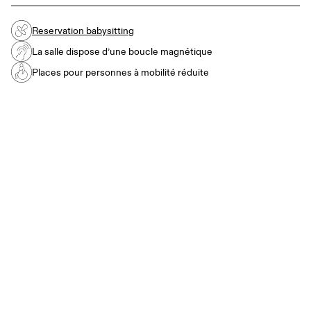
Reservation babysitting
La salle dispose d’une boucle magnétique
Places pour personnes à mobilité réduite
JEU. 27 NOVEMBRE 2025
→
20:00
PLEIN TARIF : 44.- 34.- 24.-
TARIF ÉTUDIANT / AI : 15.-
TARIF CARTECULTURE : RABAIS DE 50% SUR LE
PRIX DU BILLET
1H15