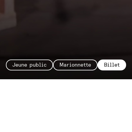
Jeune public
Marionnette
Billet