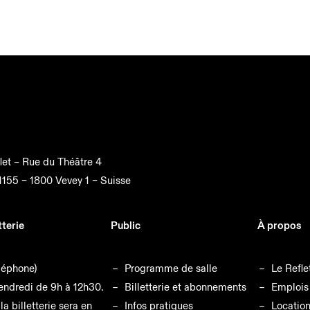
let –
Rue du Théâtre 4
1155 –
1800
Vevey 1 –
Suisse
tterie
Public
À propos
léphone)
Programme de salle
Le Refle
endredi de 9h à 12h30.
Billetterie et abonnements
Emplois
la billetterie sera en
Infos pratiques
Locatio